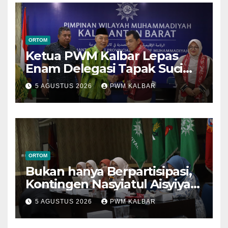
ORTOM
Ketua PWM Kalbar Lepas
Enam Delegasi Tapak Suci
Menuju Muktamar XVI di
5 AGUSTUS 2026
PWM KALBAR
Semarang
ORTOM
Bukan hanya Berpartisipasi,
Kontingen Nasyiatul Aisyiyah
Kalbar Perjuangkan Program
5 AGUSTUS 2026
PWM KALBAR
di Muktamar XV