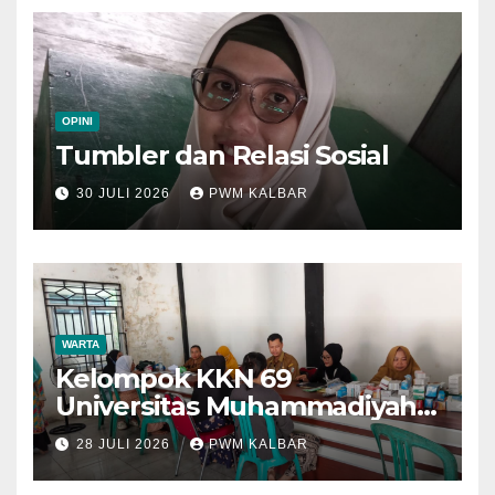
OPINI
Tumbler dan Relasi Sosial
30 JULI 2026
PWM KALBAR
WARTA
Kelompok KKN 69
Universitas Muhammadiyah
Pontianak Dibagi Dua Tim,
28 JULI 2026
PWM KALBAR
Cat Bangunan dan Dampingi
Pelayanan Posyandu Lansia