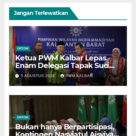
Jangan Terlewatkan
ORTOM
Ketua PWM Kalbar Lepas
Enam Delegasi Tapak Suci
Menuju Muktamar XVI di
5 AGUSTUS 2026
PWM KALBAR
Semarang
ORTOM
Bukan hanya Berpartisipasi,
Kontingen Nasyiatul Aisyiyah