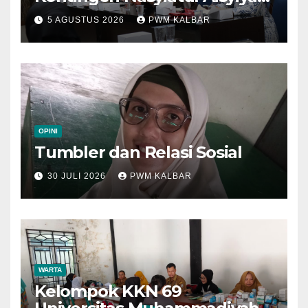
Kalbar Perjuangkan Program
5 AGUSTUS 2026
PWM KALBAR
di Muktamar XV
OPINI
Tumbler dan Relasi Sosial
30 JULI 2026
PWM KALBAR
WARTA
Kelompok KKN 69