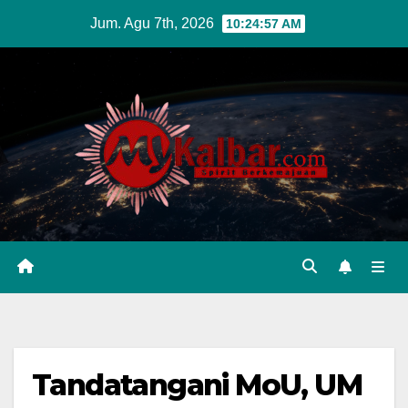
Skip
Jum. Agu 7th, 2026
10:24:59 AM
to
content
Tandatangani MoU, UM