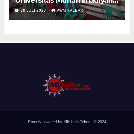
Universitas Muhammadiyah
Pontianak Dibagi Dua Tim,
28 JULI 2026
PWM KALBAR
Cat Bangunan dan Dampingi
Pelayanan Posyandu Lansia
Desa Sungai Batang
Proudly powered by Klik Indo Tekno
|
© 2024