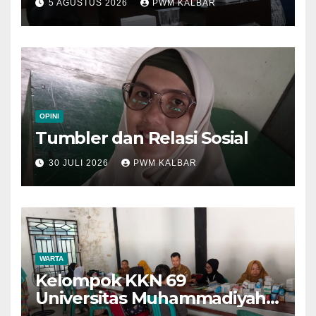
5 AGUSTUS 2026
PWM KALBAR
di Muktamar XV
OPINI
Tumbler dan Relasi Sosial
30 JULI 2026
PWM KALBAR
WARTA
Kelompok KKN 69
Universitas Muhammadiyah
Pontianak Dibagi Dua Tim,