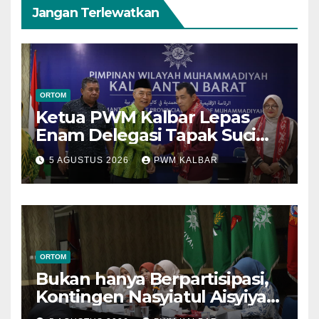
Jangan Terlewatkan
ORTOM
Ketua PWM Kalbar Lepas
Enam Delegasi Tapak Suci
Menuju Muktamar XVI di
5 AGUSTUS 2026
PWM KALBAR
Semarang
ORTOM
Bukan hanya Berpartisipasi,
Kontingen Nasyiatul Aisyiyah
Kalbar Perjuangkan Program