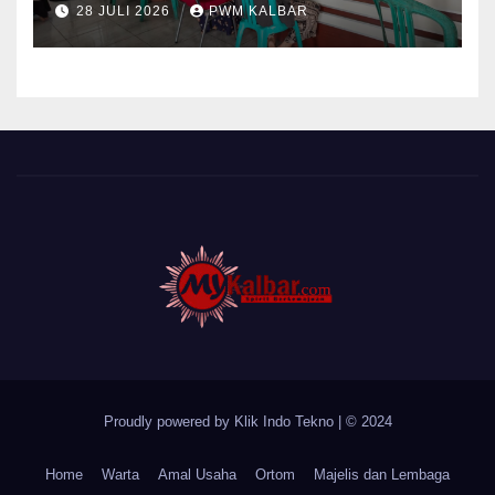
28 JULI 2026
PWM KALBAR
Cat Bangunan dan Dampingi
Pelayanan Posyandu Lansia
Desa Sungai Batang
Proudly powered by Klik Indo Tekno
|
© 2024
Home
Warta
Amal Usaha
Ortom
Majelis dan Lembaga