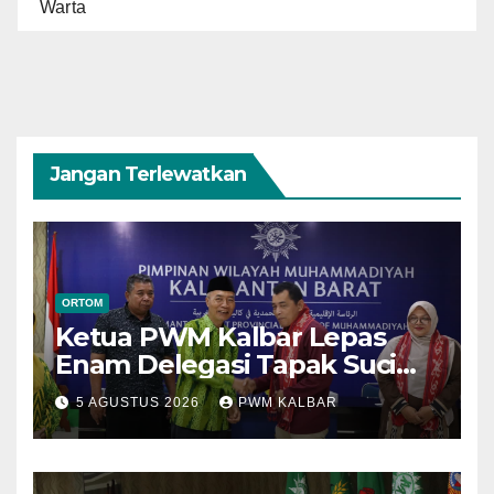
Warta
Jangan Terlewatkan
ORTOM
Ketua PWM Kalbar Lepas
Enam Delegasi Tapak Suci
Menuju Muktamar XVI di
5 AGUSTUS 2026
PWM KALBAR
Semarang