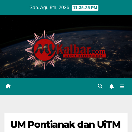
Skip
Sab. Agu 8th, 2026
11:35:26 PM
to
content
UM Pontianak dan UiTM