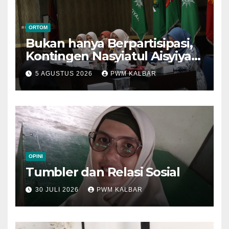
ORTOM
Bukan hanya Berpartisipasi,
Kontingen Nasyiatul Aisyiyah
Kalbar Perjuangkan Program
5 AGUSTUS 2026
PWM KALBAR
di Muktamar XV
OPINI
Tumbler dan Relasi Sosial
30 JULI 2026
PWM KALBAR