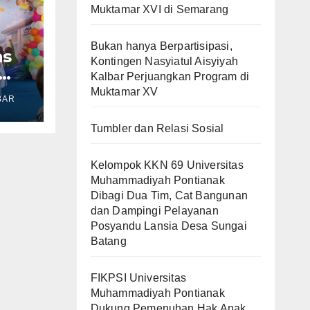
Muktamar XVI di Semarang
Bukan hanya Berpartisipasi,
as
Kontingen Nasyiatul Aisyiyah
Kalbar Perjuangkan Program di
ung
Muktamar XV
BAR
k
ng
Tumbler dan Relasi Sosial
an
Kelompok KKN 69 Universitas
Muhammadiyah Pontianak
Dibagi Dua Tim, Cat Bangunan
dan Dampingi Pelayanan
Posyandu Lansia Desa Sungai
Batang
FIKPSI Universitas
Muhammadiyah Pontianak
Dukung Pemenuhan Hak Anak