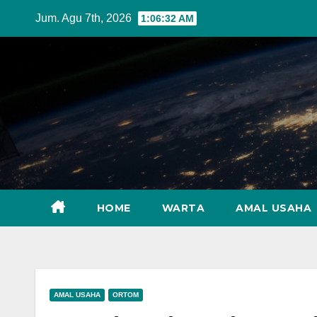
Skip
Jum. Agu 7th, 2026
1:06:33 AM
to
content
HOME
WARTA
AMAL USAHA
AMAL USAHA
ORTOM