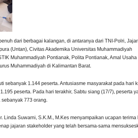
penuh dari berbagai kalangan, di antaranya dari TNI-Polri, Jaja
gpura (Untan), Civitas Akademika Universitas Muhammadiyah
STIK Muhammadiyah Pontianak, Polita Pontianak, Amal Usaha
urus Muhammadiyah di Kalimantan Barat.
ikuti sebanyak 1.144 peserta. Antusiasme masyarakat pada hari 
.195 peserta. Pada hari terakhir, Sabtu siang (17/7), peserta y
a sebanyak 773 orang.
Dr. Linda Suwarni, S.K.M., M.Kes menyampaikan ucapan terima 
genap jajaran stakeholder yang telah bersama-sama mensukses