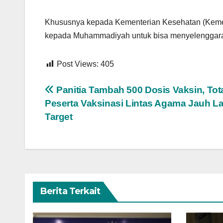
Khususnya kepada Kementerian Kesehatan (Keme
kepada Muhammadiyah untuk bisa menyelenggarak
Post Views:
405
Navigasi
Panitia Tambah 500 Dosis Vaksin, Tot
Peserta Vaksinasi Lintas Agama Jauh L
pos
Target
Berita Terkait