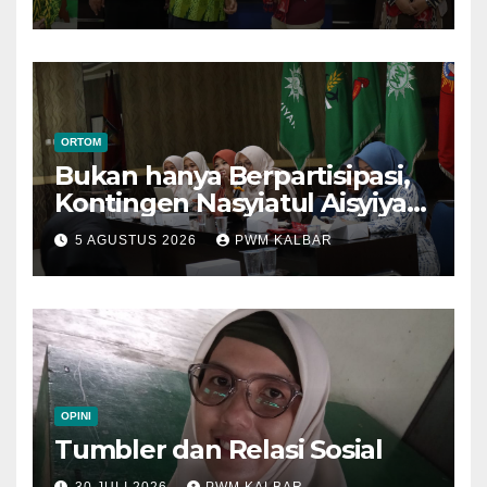
Semarang
ORTOM
Bukan hanya Berpartisipasi,
Kontingen Nasyiatul Aisyiyah
Kalbar Perjuangkan Program
5 AGUSTUS 2026
PWM KALBAR
di Muktamar XV
OPINI
Tumbler dan Relasi Sosial