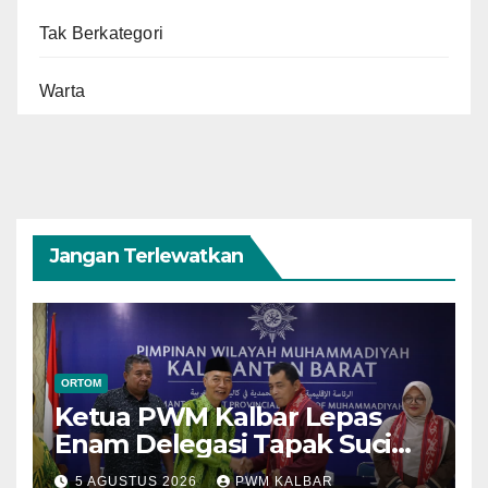
Tak Berkategori
Warta
Jangan Terlewatkan
ORTOM
Ketua PWM Kalbar Lepas
Enam Delegasi Tapak Suci
Menuju Muktamar XVI di
5 AGUSTUS 2026
PWM KALBAR