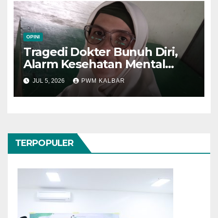
OPINI
Tragedi Dokter Bunuh Diri,
Alarm Kesehatan Mental
Tenaga Medis
JUL 5, 2026
PWM KALBAR
TERPOPULER