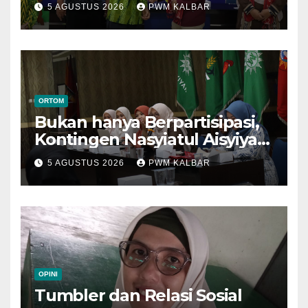
Menuju Muktamar XVI di
5 AGUSTUS 2026
PWM KALBAR
Semarang
ORTOM
Bukan hanya Berpartisipasi,
Kontingen Nasyiatul Aisyiyah
Kalbar Perjuangkan Program
5 AGUSTUS 2026
PWM KALBAR
di Muktamar XV
OPINI
Tumbler dan Relasi Sosial