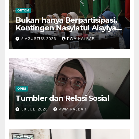
ORTOM
Bukan hanya Berpartisipasi,
Kontingen Nasyiatul Aisyiyah
Kalbar Perjuangkan Program
5 AGUSTUS 2026
PWM KALBAR
di Muktamar XV
OPINI
Tumbler dan Relasi Sosial
30 JULI 2026
PWM KALBAR