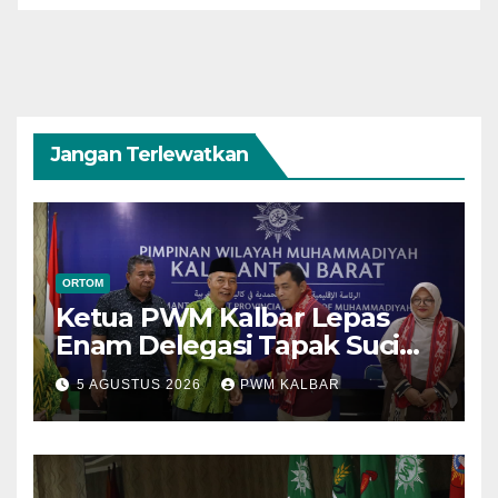
Jangan Terlewatkan
ORTOM
Ketua PWM Kalbar Lepas
Enam Delegasi Tapak Suci
Menuju Muktamar XVI di
5 AGUSTUS 2026
PWM KALBAR
Semarang