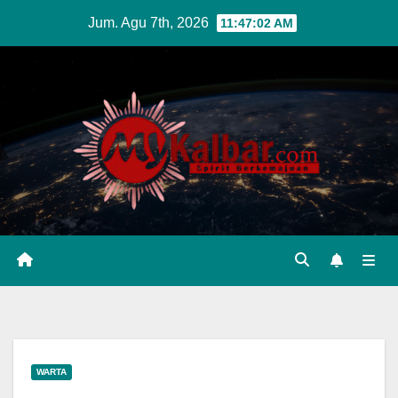
Skip
Jum. Agu 7th, 2026
11:47:03 AM
to
content
WARTA