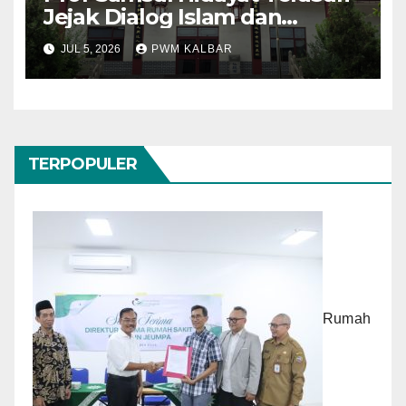
Jejak Dialog Islam dan
Konfusianisme di Kota
JUL 5, 2026
PWM KALBAR
Konfusius
TERPOPULER
Rumah