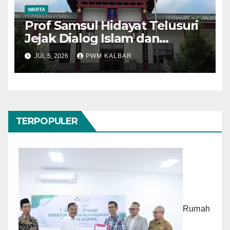
WARTA
Prof Samsul Hidayat Telusuri
Jejak Dialog Islam dan
Konfusianisme di Kota
JUL 5, 2026
PWM KALBAR
Konfusius
TERPOPULER
Rumah