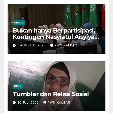
ORTOM
Bukan hanya Berpartisipasi,
Kontingen Nasyiatul Aisyiyah
Kalbar Perjuangkan Program
5 AGUSTUS 2026
PWM KALBAR
di Muktamar XV
OPINI
Tumbler dan Relasi Sosial
30 JULI 2026
PWM KALBAR