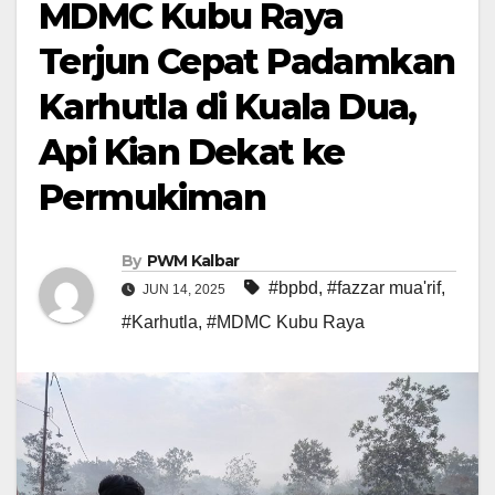
MDMC Kubu Raya
Terjun Cepat Padamkan
Karhutla di Kuala Dua,
Api Kian Dekat ke
Permukiman
By
PWM Kalbar
#bpbd
,
#fazzar mua'rif
,
JUN 14, 2025
#Karhutla
,
#MDMC Kubu Raya