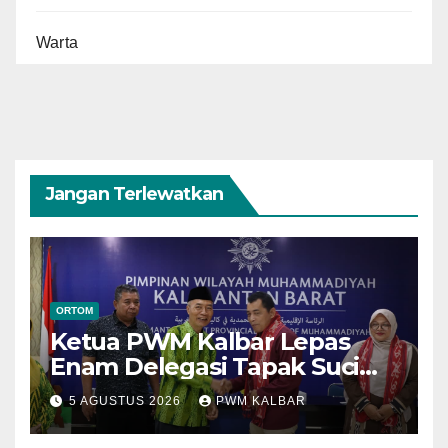
Warta
Jangan Terlewatkan
ORTOM
Ketua PWM Kalbar Lepas
Enam Delegasi Tapak Suci
Menuju Muktamar XVI di
5 AGUSTUS 2026
PWM KALBAR
Semarang