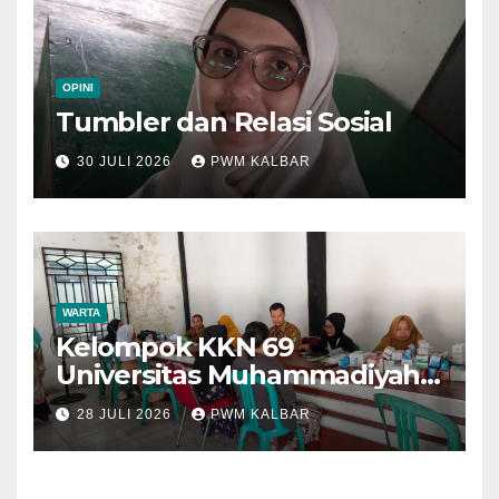
OPINI
Tumbler dan Relasi Sosial
30 JULI 2026
PWM KALBAR
WARTA
Kelompok KKN 69
Universitas Muhammadiyah
Pontianak Dibagi Dua Tim,
28 JULI 2026
PWM KALBAR
Cat Bangunan dan Dampingi
Pelayanan Posyandu Lansia
Desa Sungai Batang