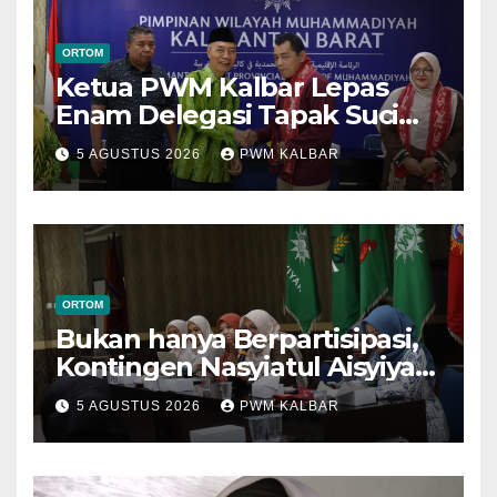
ORTOM
Ketua PWM Kalbar Lepas
Enam Delegasi Tapak Suci
Menuju Muktamar XVI di
5 AGUSTUS 2026
PWM KALBAR
Semarang
ORTOM
Bukan hanya Berpartisipasi,
Kontingen Nasyiatul Aisyiyah
Kalbar Perjuangkan Program
5 AGUSTUS 2026
PWM KALBAR
di Muktamar XV