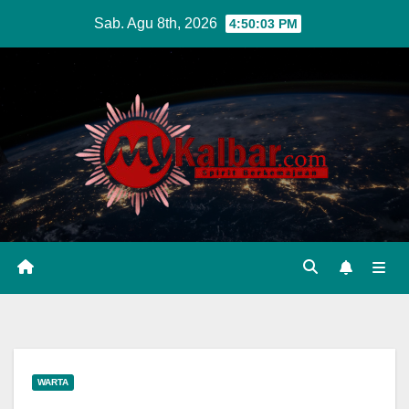
Skip
Sab. Agu 8th, 2026
4:50:04 PM
to
content
WARTA