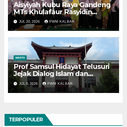
Aisyiyah Kubu Raya Gandeng
MTs Khulafaur Rasyidin
Perkuat Edukasi Hukum dan
JUL 20, 2026
PWM KALBAR
Perlindungan Anak
WARTA
Prof Samsul Hidayat Telusuri
Jejak Dialog Islam dan
Konfusianisme di Kota
JUL 5, 2026
PWM KALBAR
Konfusius
TERPOPULER