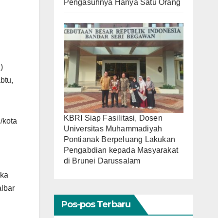
Pengasuhnya Hanya Satu Orang
)
btu,
KBRI Siap Fasilitasi, Dosen
/kota
Universitas Muhammadiyah
Pontianak Berpeluang Lakukan
Pengabdian kepada Masyarakat
di Brunei Darussalam
aka
lbar
Pos-pos Terbaru