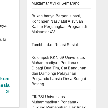
Muktamar XVI di Semarang
Bukan hanya Berpartisipasi,
Kontingen Nasyiatul Aisyiyah
anya.
Kalbar Perjuangkan Program di
Muktamar XV
. Ia
Tumbler dan Relasi Sosial
Kelompok KKN 69 Universitas
Muhammadiyah Pontianak
Dibagi Dua Tim, Cat Bangunan
dan Dampingi Pelayanan
rkuat
Posyandu Lansia Desa Sungai
Batang
nesia
FIKPSI Universitas
Muhammadiyah Pontianak
Dukung Pemenuhan Hak Anak