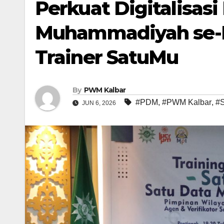
Perkuat Digitalisas
Muhammadiyah se-Ka
Trainer SatuMu
By
PWM Kalbar
#PDM
,
#PWM Kalbar
,
#
JUN 6, 2026