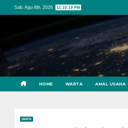
Skip
Sab. Agu 8th, 2026
11:10:21 PM
to
content
HOME
WARTA
AMAL USAHA
WARTA