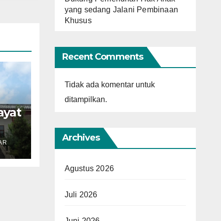
yang sedang Jalani Pembinaan
Khusus
Recent Comments
Tidak ada komentar untuk
ditampilkan.
ayat
n
Archives
AR
i
Agustus 2026
Juli 2026
Juni 2026