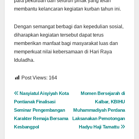
para pekurban dan seluruh pihak yang telah
membantu kelancaran kegiatan kurban tahun ini.
Dengan semangat berbagi dan kepedulian sosial,
diharapkan kegiatan tersebut dapat terus
memberikan manfaat bagi masyarakat luas dan
memperkuat nilai kebersamaan di Hari Raya
Iduladha.
Post Views:
164
Navigasi
Nasyiatul Aisyiyah Kota
Momen Bersejarah di
Pontianak Finalisasi
Kalbar, KBIHU
pos
Seminar Pengembangan
Muhammadiyah Perdana
Karakter Remaja Bersama
Laksanakan Pemotongan
Kesbangpol
Hadyu Haji Tamattu