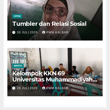
OPINI
Tumbler dan Relasi Sosial
30 JULI 2026
PWM KALBAR
WARTA
Kelompok KKN 69
Universitas Muhammadiyah
Pontianak Dibagi Dua Tim,
28 JULI 2026
PWM KALBAR
Cat Bangunan dan Dampingi
Pelayanan Posyandu Lansia
Desa Sungai Batang