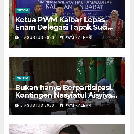
ORTOM
Ketua PWM Kalbar Lepas
Enam Delegasi Tapak Suci
Menuju Muktamar XVI di
5 AGUSTUS 2026
PWM KALBAR
Semarang
ORTOM
Bukan hanya Berpartisipasi,
Kontingen Nasyiatul Aisyiyah
Kalbar Perjuangkan Program
5 AGUSTUS 2026
PWM KALBAR
di Muktamar XV