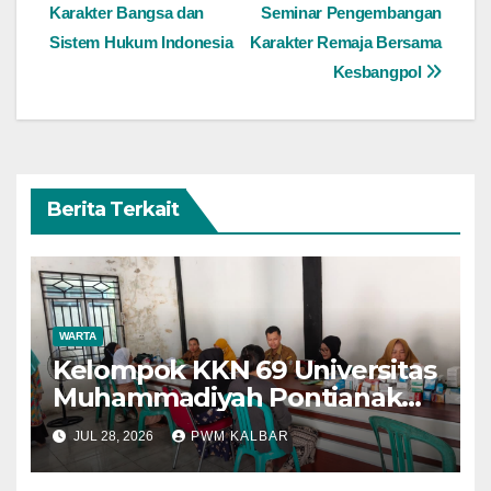
pos
Karakter Bangsa dan
Seminar Pengembangan
Sistem Hukum Indonesia
Karakter Remaja Bersama
Kesbangpol
Berita Terkait
WARTA
Kelompok KKN 69 Universitas
Muhammadiyah Pontianak
Dibagi Dua Tim, Cat
JUL 28, 2026
PWM KALBAR
Bangunan dan Dampingi
Pelayanan Posyandu Lansia