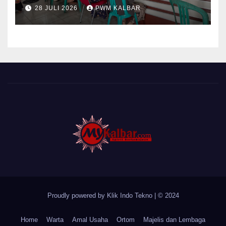
Pontianak Dibagi Dua Tim,
28 JULI 2026
PWM KALBAR
Cat Bangunan dan Dampingi
Pelayanan Posyandu Lansia
Desa Sungai Batang
Proudly powered by Klik Indo Tekno
|
© 2024
Home
Warta
Amal Usaha
Ortom
Majelis dan Lembaga