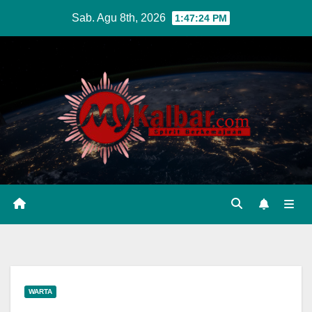
Skip
Sab. Agu 8th, 2026
1:47:26 PM
to
content
WARTA