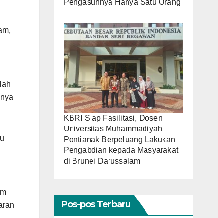
Pengasuhnya Hanya Satu Orang
am,
lah
inya
KBRI Siap Fasilitasi, Dosen
Universitas Muhammadiyah
pu
Pontianak Berpeluang Lakukan
Pengabdian kepada Masyarakat
di Brunei Darussalam
am
Pos-pos Terbaru
aran