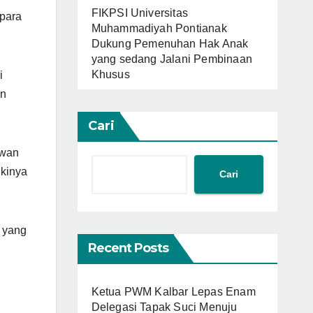
FIKPSI Universitas
 para
Muhammadiyah Pontianak
Dukung Pemenuhan Hak Anak
yang sedang Jalani Pembinaan
Khusus
i
an
Cari
awan
ikinya
Cari
 yang
Recent Posts
Ketua PWM Kalbar Lepas Enam
Delegasi Tapak Suci Menuju