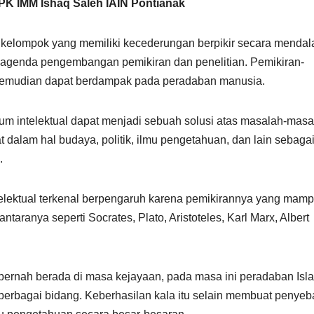
K IMM Ishaq Saleh IAIN Pontianak
kelompok yang memiliki kecederungan berpikir secara mendal
da-agenda pengembangan pemikiran dan penelitian. Pemikiran-
kemudian dapat berdampak pada peradaban manusia.
m intelektual dapat menjadi sebuah solusi atas masalah-masa
t dalam hal budaya, politik, ilmu pengetahuan, dan lain sebaga
.
elektual terkenal berpengaruh karena pemikirannya yang mam
ranya seperti Socrates, Plato, Aristoteles, Karl Marx, Albert
pernah berada di masa kejayaan, pada masa ini peradaban Isl
erbagai bidang. Keberhasilan kala itu selain membuat penyeb