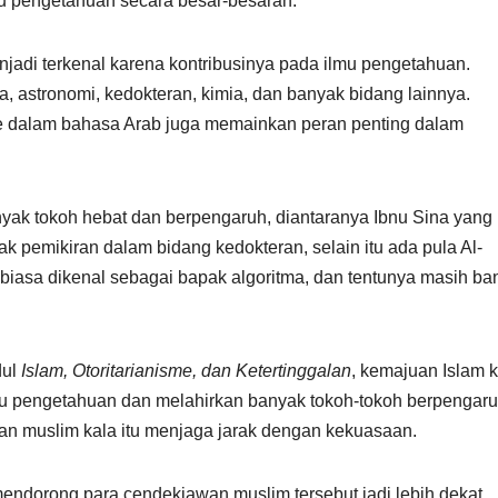
mu pengetahuan secara besar-besaran.
jadi terkenal karena kontribusinya pada ilmu pengetahuan.
 astronomi, kedokteran, kimia, dan banyak bidang lainnya.
ke dalam bahasa Arab juga memainkan peran penting dalam
nyak tokoh hebat dan berpengaruh, diantaranya Ibnu Sina yang
pemikiran dalam bidang kedokteran, selain itu ada pula Al-
iasa dikenal sebagai bapak algoritma, dan tentunya masih ba
dul
Islam, Otoritarianisme, dan Ketertinggalan
, kemajuan Islam k
 pengetahuan dan melahirkan banyak tokoh-tokoh berpengar
an muslim kala itu menjaga jarak dengan kekuasaan.
ndorong para cendekiawan muslim tersebut jadi lebih dekat