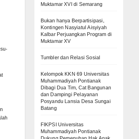
Muktamar XVI di Semarang
Bukan hanya Berpartisipasi,
Kontingen Nasyiatul Aisyiyah
Kalbar Perjuangkan Program di
Muktamar XV
su-
Tumbler dan Relasi Sosial
Kelompok KKN 69 Universitas
at
Muhammadiyah Pontianak
Dibagi Dua Tim, Cat Bangunan
dan Dampingi Pelayanan
Posyandu Lansia Desa Sungai
Batang
an
alah
FIKPSI Universitas
Muhammadiyah Pontianak
Dukung Pemenuhan Hak Anak