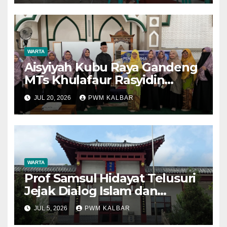
Pelayanan Posyandu Lansia
Desa Sungai Batang
WARTA
Aisyiyah Kubu Raya Gandeng
MTs Khulafaur Rasyidin
Perkuat Edukasi Hukum dan
JUL 20, 2026
PWM KALBAR
Perlindungan Anak
WARTA
Prof Samsul Hidayat Telusuri
Jejak Dialog Islam dan
Konfusianisme di Kota
JUL 5, 2026
PWM KALBAR
Konfusius