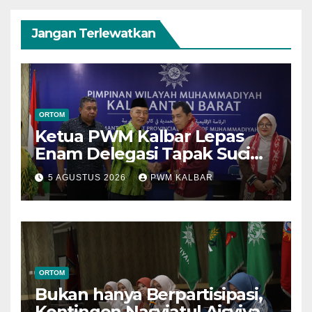
Jangan Terlewatkan
ORTOM
Ketua PWM Kalbar Lepas
Enam Delegasi Tapak Suci
Menuju Muktamar XVI di
5 AGUSTUS 2026
PWM KALBAR
Semarang
ORTOM
Bukan hanya Berpartisipasi,
Kontingen Nasyiatul Aisyiyah