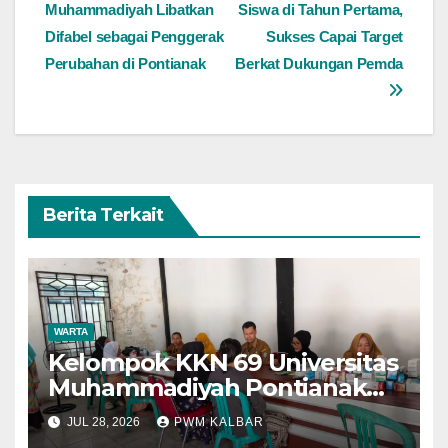
pos
Muhammadiyah Libatkan
Siswa di Tahun Pertama,
Difabel sebagai Penggerak
Sukses Capai Target
Perubahan di Pontianak
Berkat Dukungan Pemda
Berita Terkait
WARTA
Kelompok KKN 69 Universitas
Muhammadiyah Pontianak
Dibagi Dua Tim, Cat
JUL 28, 2026
PWM KALBAR
Bangunan dan Dampingi