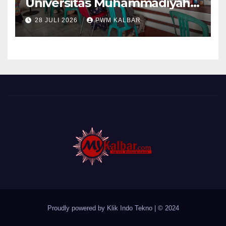
Universitas Muhammadiyah
Pontianak Dibagi Dua Tim,
28 JULI 2026
PWM KALBAR
Cat Bangunan dan Dampingi
Pelayanan Posyandu Lansia
Desa Sungai Batang
Proudly powered by Klik Indo Tekno
|
© 2024