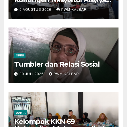
Kalbar Perjuangkan Program
5 AGUSTUS 2026
PWM KALBAR
di Muktamar XV
OPINI
Tumbler dan Relasi Sosial
30 JULI 2026
PWM KALBAR
WARTA
Kelompok KKN 69