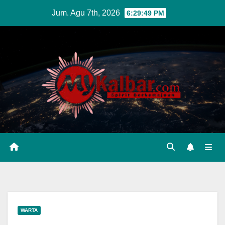
Skip
Jum. Agu 7th, 2026
6:29:50 PM
to
content
WARTA