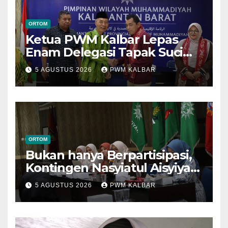
ORTOM
Ketua PWM Kalbar Lepas
Enam Delegasi Tapak Suci
Menuju Muktamar XVI di
5 AGUSTUS 2026
PWM KALBAR
Semarang
ORTOM
Bukan hanya Berpartisipasi,
Kontingen Nasyiatul Aisyiyah
Kalbar Perjuangkan Program
5 AGUSTUS 2026
PWM KALBAR
di Muktamar XV