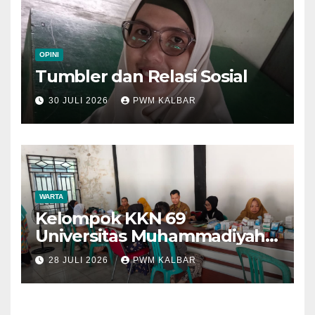
OPINI
Tumbler dan Relasi Sosial
30 JULI 2026
PWM KALBAR
WARTA
Kelompok KKN 69
Universitas Muhammadiyah
Pontianak Dibagi Dua Tim,
28 JULI 2026
PWM KALBAR
Cat Bangunan dan Dampingi
Pelayanan Posyandu Lansia
Desa Sungai Batang