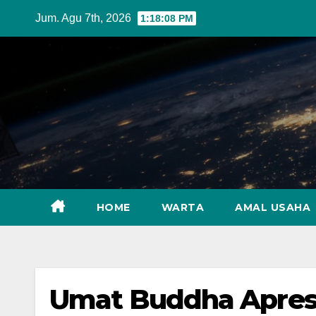
Skip
Jum. Agu 7th, 2026
1:18:10 PM
to
content
HOME
WARTA
AMAL USAHA
Umat Buddha Apre