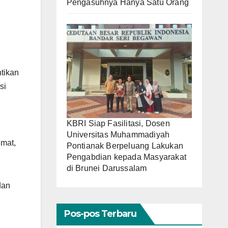
Pengasuhnya Hanya Satu Orang
tikan
si
KBRI Siap Fasilitasi, Dosen
Universitas Muhammadiyah
umat,
Pontianak Berpeluang Lakukan
Pengabdian kepada Masyarakat
di Brunei Darussalam
dan
Pos-pos Terbaru