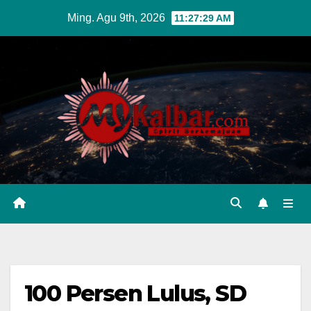
Skip
Ming. Agu 9th, 2026
11:27:30 AM
to
content
100 Persen Lulus, SD