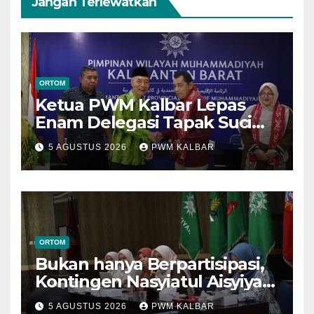
Jangan Terlewatkan
ORTOM
Ketua PWM Kalbar Lepas
Enam Delegasi Tapak Suci
Menuju Muktamar XVI di
5 AGUSTUS 2026
PWM KALBAR
Semarang
ORTOM
Bukan hanya Berpartisipasi,
Kontingen Nasyiatul Aisyiyah
Kalbar Perjuangkan Program
5 AGUSTUS 2026
PWM KALBAR