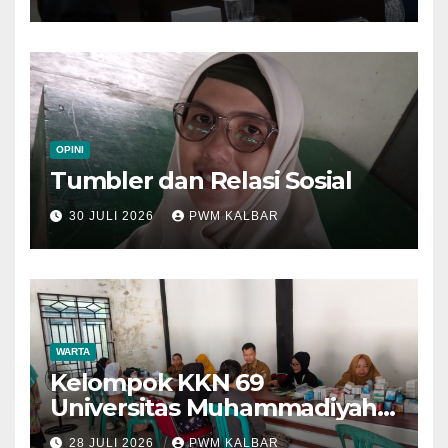
di Muktamar XV
OPINI
Tumbler dan Relasi Sosial
30 JULI 2026
PWM KALBAR
WARTA
Kelompok KKN 69
Universitas Muhammadiyah
Pontianak Dibagi Dua Tim,
28 JULI 2026
PWM KALBAR