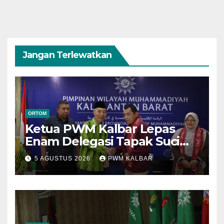
Jangan Terlewatkan
ORTOM
Ketua PWM Kalbar Lepas
Enam Delegasi Tapak Suci
Menuju Muktamar XVI di
5 AGUSTUS 2026
PWM KALBAR
Semarang