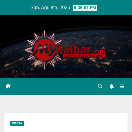
Skip
Sab. Agu 8th, 2026
9:35:08 PM
to
content
WARTA