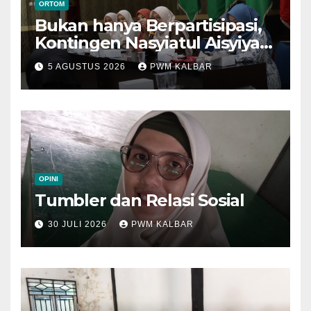
ORTOM
Bukan hanya Berpartisipasi,
Kontingen Nasyiatul Aisyiyah
Kalbar Perjuangkan Program
5 AGUSTUS 2026
PWM KALBAR
di Muktamar XV
OPINI
Tumbler dan Relasi Sosial
30 JULI 2026
PWM KALBAR