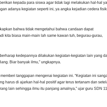
a berikan kepada para siswa agar tidak lagi melakukan hal-hal y
n adanya kegiatan seperti ini, ya angka kejadian cedera fisik
ngkapkan bahwa tidak mengetahui bahwa candaan dapat
jadi kita biasa main-main lah same kawan tuh, begurau-gurau,
berharap kedepannya dilakukan kegiatan-kegiatan lain yang d
Bang. Biar banyak ilmu,” ungkapnya.
t memberi tanggapan mengenai kegiatan ini. “Kegiatan ini sanga
g harus di ajarkan hal-hal positif agar terus tertanam dan sete
ng lain sehingga ilmu itu panjang amalnya,” ujar guru SDN 1