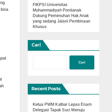
ang
FIKPSI Universitas
 bisa
Muhammadiyah Pontianak
Dukung Pemenuhan Hak Anak
yang sedang Jalani Pembinaan
Khusus
Cari
apat
Cari
t
lah
Recent Posts
1
Ketua PWM Kalbar Lepas Enam
Delegasi Tapak Suci Menuju