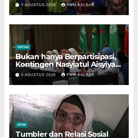
Menuju Muktamar XVI di
5 AGUSTUS 2026
PWM KALBAR
Semarang
ORTOM
Bukan hanya Berpartisipasi,
Kontingen Nasyiatul Aisyiyah
Kalbar Perjuangkan Program
5 AGUSTUS 2026
PWM KALBAR
di Muktamar XV
OPINI
Tumbler dan Relasi Sosial