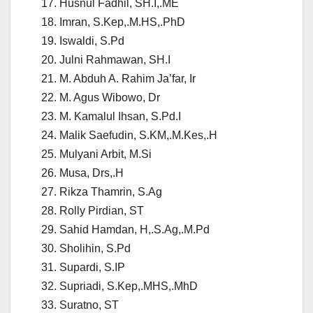
Husnul Fadhil, SH.I,.ME
Imran, S.Kep,.M.HS,.PhD
Iswaldi, S.Pd
Julni Rahmawan, SH.I
M. Abduh A. Rahim Ja’far, Ir
M. Agus Wibowo, Dr
M. Kamalul Ihsan, S.Pd.I
Malik Saefudin, S.KM,.M.Kes,.H
Mulyani Arbit, M.Si
Musa, Drs,.H
Rikza Thamrin, S.Ag
Rolly Pirdian, ST
Sahid Hamdan, H,.S.Ag,.M.Pd
Sholihin, S.Pd
Supardi, S.IP
Supriadi, S.Kep,.MHS,.MhD
Suratno, ST