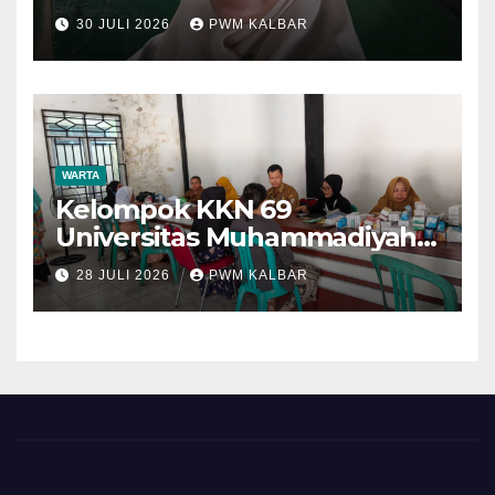
30 JULI 2026
PWM KALBAR
WARTA
Kelompok KKN 69
Universitas Muhammadiyah
Pontianak Dibagi Dua Tim,
28 JULI 2026
PWM KALBAR
Cat Bangunan dan Dampingi
Pelayanan Posyandu Lansia
Desa Sungai Batang