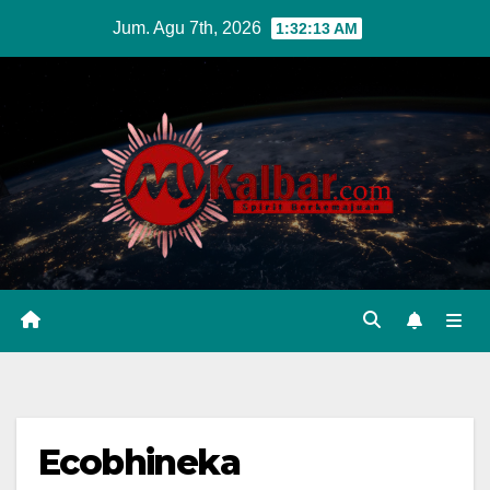
Skip
Jum. Agu 7th, 2026
1:32:15 AM
to
content
Ecobhineka