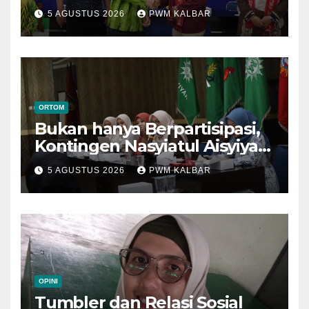
Menuju Muktamar XVI di
5 AGUSTUS 2026
PWM KALBAR
Semarang
ORTOM
Bukan hanya Berpartisipasi,
Kontingen Nasyiatul Aisyiyah
Kalbar Perjuangkan Program
5 AGUSTUS 2026
PWM KALBAR
di Muktamar XV
OPINI
Tumbler dan Relasi Sosial