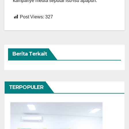
kampanye media seputar isu-isu apapun.
Post Views:
327
Berita Terkait
TERPOPULER