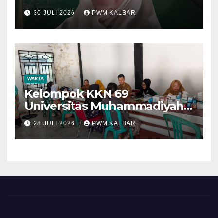
30 JULI 2026
PWM KALBAR
WARTA
Kelompok KKN 69
Universitas Muhammadiyah
Pontianak Dibagi Dua Tim,
28 JULI 2026
PWM KALBAR
Cat Bangunan dan Dampingi
Pelayanan Posyandu Lansia
Desa Sungai Batang