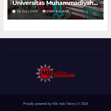
Universitas Muhammadiyah
Pontianak Dibagi Dua Tim,
28 JULI 2026
PWM KALBAR
Cat Bangunan dan Dampingi
Pelayanan Posyandu Lansia
Desa Sungai Batang
Proudly powered by Klik Indo Tekno
|
© 2024