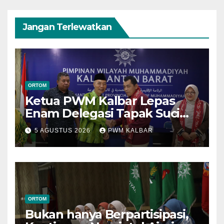
Jangan Terlewatkan
ORTOM
Ketua PWM Kalbar Lepas
Enam Delegasi Tapak Suci
Menuju Muktamar XVI di
5 AGUSTUS 2026
PWM KALBAR
Semarang
ORTOM
Bukan hanya Berpartisipasi,