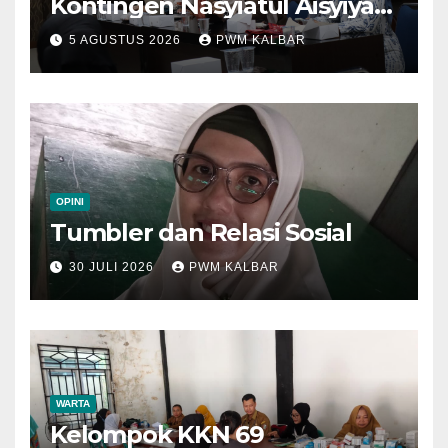
Kontingen Nasyiatul Aisyiyah
Kalbar Perjuangkan Program
5 AGUSTUS 2026
PWM KALBAR
di Muktamar XV
OPINI
Tumbler dan Relasi Sosial
30 JULI 2026
PWM KALBAR
WARTA
Kelompok KKN 69