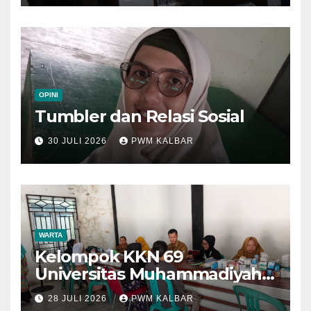
OPINI
Tumbler dan Relasi Sosial
30 JULI 2026
PWM KALBAR
WARTA
Kelompok KKN 69
Universitas Muhammadiyah
Pontianak Dibagi Dua Tim,
28 JULI 2026
PWM KALBAR
Cat Bangunan dan Dampingi