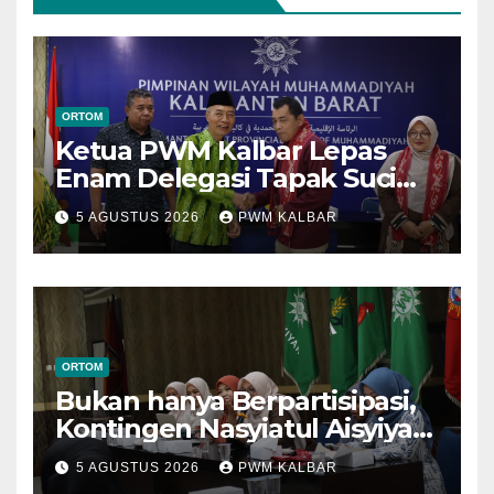
ORTOM
Ketua PWM Kalbar Lepas
Enam Delegasi Tapak Suci
Menuju Muktamar XVI di
5 AGUSTUS 2026
PWM KALBAR
Semarang
ORTOM
Bukan hanya Berpartisipasi,
Kontingen Nasyiatul Aisyiyah
Kalbar Perjuangkan Program
5 AGUSTUS 2026
PWM KALBAR
di Muktamar XV