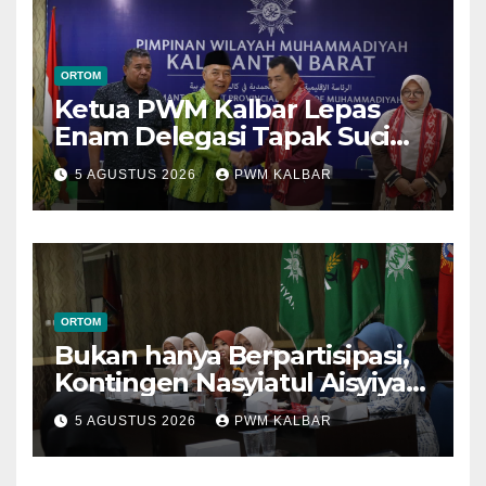
ORTOM
Ketua PWM Kalbar Lepas
Enam Delegasi Tapak Suci
Menuju Muktamar XVI di
5 AGUSTUS 2026
PWM KALBAR
Semarang
ORTOM
Bukan hanya Berpartisipasi,
Kontingen Nasyiatul Aisyiyah
Kalbar Perjuangkan Program
5 AGUSTUS 2026
PWM KALBAR
di Muktamar XV