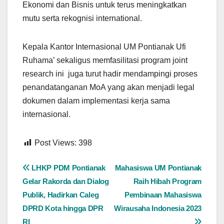
Ekonomi dan Bisnis untuk terus meningkatkan
mutu serta rekognisi international.
Kepala Kantor Internasional UM Pontianak Ufi
Ruhama’ sekaligus memfasilitasi program joint
research ini juga turut hadir mendampingi proses
penandatanganan MoA yang akan menjadi legal
dokumen dalam implementasi kerja sama
internasional.
Post Views:
398
Navigasi
LHKP PDM Pontianak
Mahasiswa UM Pontianak
Gelar Rakorda dan Dialog
Raih Hibah Program
pos
Publik, Hadirkan Caleg
Pembinaan Mahasiswa
DPRD Kota hingga DPR
Wirausaha Indonesia 2023
RI