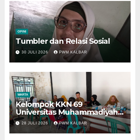
OPINI
Tumbler dan Relasi Sosial
30 JULI 2026
PWM KALBAR
WARTA
Kelompok KKN 69
Universitas Muhammadiyah
Pontianak Dibagi Dua Tim,
28 JULI 2026
PWM KALBAR
Cat Bangunan dan Dampingi
Pelayanan Posyandu Lansia