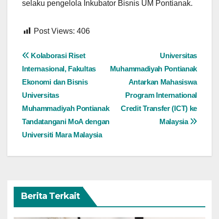
selaku pengelola Inkubator Bisnis UM Pontianak.
Post Views:
406
Navigasi
Kolaborasi Riset
Universitas
Internasional, Fakultas
Muhammadiyah Pontianak
pos
Ekonomi dan Bisnis
Antarkan Mahasiswa
Universitas
Program International
Muhammadiyah Pontianak
Credit Transfer (ICT) ke
Tandatangani MoA dengan
Malaysia
Universiti Mara Malaysia
Berita Terkait