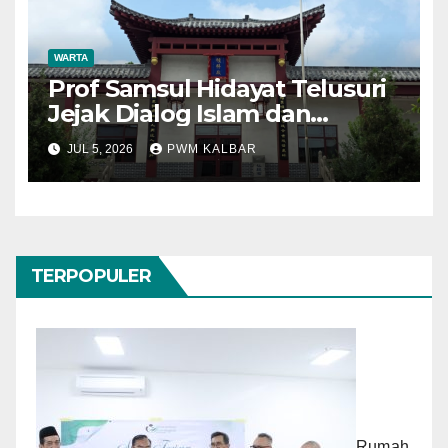
WARTA
Prof Samsul Hidayat Telusuri
Jejak Dialog Islam dan
Konfusianisme di Kota
JUL 5, 2026
PWM KALBAR
Konfusius
TERPOPULER
Rumah