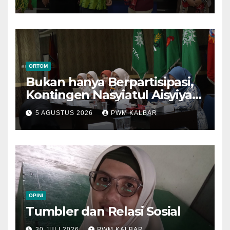
Semarang
ORTOM
Bukan hanya Berpartisipasi,
Kontingen Nasyiatul Aisyiyah
Kalbar Perjuangkan Program
5 AGUSTUS 2026
PWM KALBAR
di Muktamar XV
OPINI
Tumbler dan Relasi Sosial
30 JULI 2026
PWM KALBAR