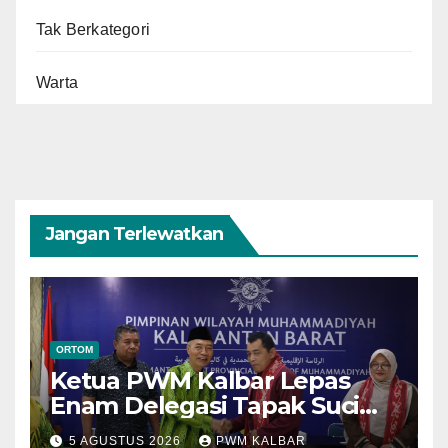
Tak Berkategori
Warta
Jangan Terlewatkan
ORTOM
Ketua PWM Kalbar Lepas
Enam Delegasi Tapak Suci
Menuju Muktamar XVI di
5 AGUSTUS 2026
PWM KALBAR