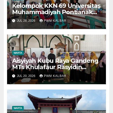
Kelompok KKN 69 Universitas
Muhammadiyah Pontianak
Dibagi Dua Tim, Cat
JUL 28, 2026
PWM KALBAR
Bangunan dan Dampingi
Pelayanan Posyandu Lansia
Desa Sungai Batang
WARTA
Aisyiyah Kubu Raya Gandeng
MTs Khulafaur Rasyidin
Perkuat Edukasi Hukum dan
JUL 20, 2026
PWM KALBAR
Perlindungan Anak
WARTA