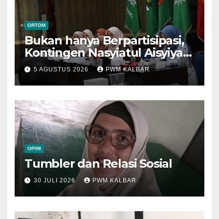
ORTOM
Bukan hanya Berpartisipasi,
Kontingen Nasyiatul Aisyiyah
Kalbar Perjuangkan Program
5 AGUSTUS 2026
PWM KALBAR
di Muktamar XV
OPINI
Tumbler dan Relasi Sosial
30 JULI 2026
PWM KALBAR