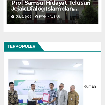
Prof Samsul Hidayat Telusuri
Jejak Dialog Islam dan
Konfusianisme di Kota
JUL 5, 2026
PWM KALBAR
Konfusius
TERPOPULER
Rumah