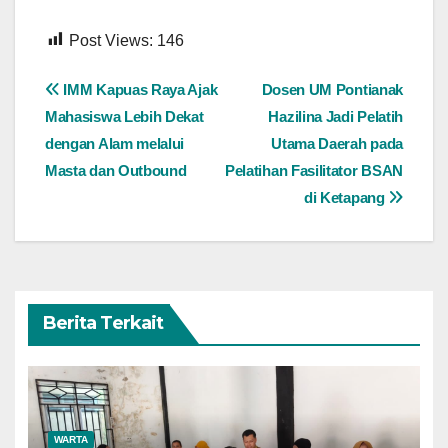
Post Views:
146
Navigasi
IMM Kapuas Raya Ajak
Dosen UM Pontianak
Mahasiswa Lebih Dekat
Hazilina Jadi Pelatih
pos
dengan Alam melalui
Utama Daerah pada
Masta dan Outbound
Pelatihan Fasilitator BSAN
di Ketapang
Berita Terkait
WARTA