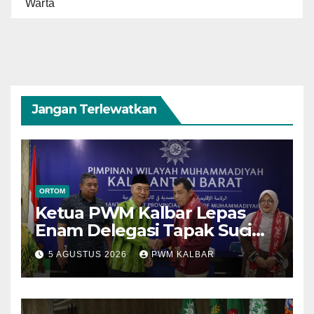
Warta
Jangan Terlewatkan
ORTOM
Ketua PWM Kalbar Lepas
Enam Delegasi Tapak Suci
Menuju Muktamar XVI di
5 AGUSTUS 2026
PWM KALBAR
Semarang