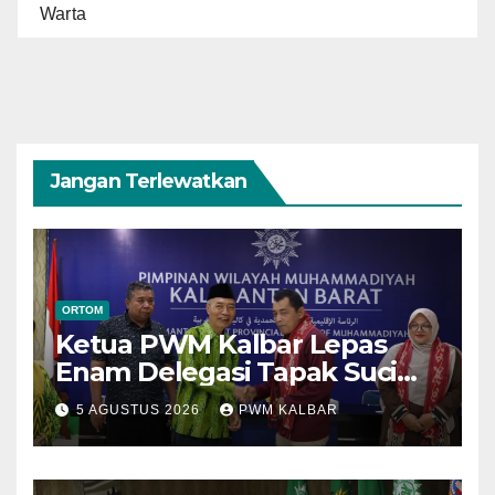
Warta
Jangan Terlewatkan
ORTOM
Ketua PWM Kalbar Lepas
Enam Delegasi Tapak Suci
Menuju Muktamar XVI di
5 AGUSTUS 2026
PWM KALBAR
Semarang