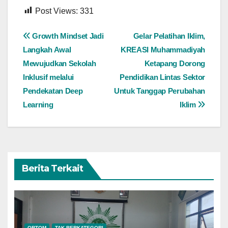
Post Views:
331
Navigasi
Growth Mindset Jadi
Gelar Pelatihan Iklim,
Langkah Awal
KREASI Muhammadiyah
pos
Mewujudkan Sekolah
Ketapang Dorong
Inklusif melalui
Pendidikan Lintas Sektor
Pendekatan Deep
Untuk Tanggap Perubahan
Learning
Iklim
Berita Terkait
ORTOM
TAK BERKATEGORI