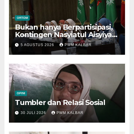
ORTOM
Bukan hanya Berpartisipasi,
Kontingen Nasyiatul Aisyiyah
Kalbar Perjuangkan Program
5 AGUSTUS 2026
PWM KALBAR
di Muktamar XV
OPINI
Tumbler dan Relasi Sosial
30 JULI 2026
PWM KALBAR