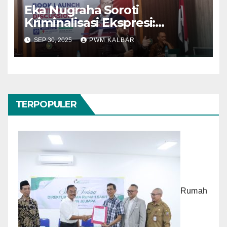
Eka Nugraha Soroti
Kriminalisasi Ekspresi:
Mekanisme Ganti Rugi
SEP 30, 2025
PWM KALBAR
Perdata Seharusnya
Lebih Diprioritaskan
TERPOPULER
Rumah