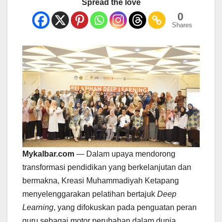
Spread the love
0
Shares
Mykalbar.com
— Dalam upaya mendorong
transformasi pendidikan yang berkelanjutan dan
bermakna, Kreasi Muhammadiyah Ketapang
menyelenggarakan pelatihan bertajuk
Deep
Learning
, yang difokuskan pada penguatan peran
guru sebagai motor perubahan dalam dunia