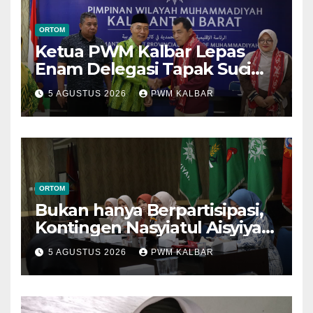
ORTOM
Ketua PWM Kalbar Lepas
Enam Delegasi Tapak Suci
Menuju Muktamar XVI di
5 AGUSTUS 2026
PWM KALBAR
Semarang
ORTOM
Bukan hanya Berpartisipasi,
Kontingen Nasyiatul Aisyiyah
Kalbar Perjuangkan Program
5 AGUSTUS 2026
PWM KALBAR
di Muktamar XV