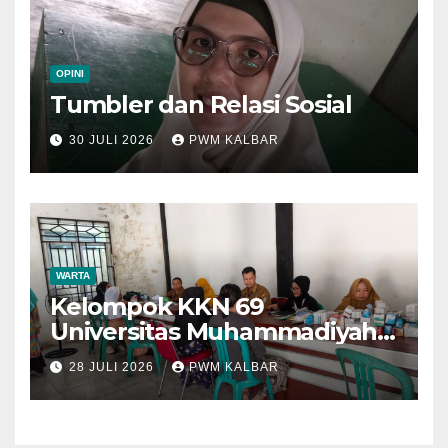
OPINI
Tumbler dan Relasi Sosial
30 JULI 2026
PWM KALBAR
WARTA
Kelompok KKN 69
Universitas Muhammadiyah
Pontianak Dibagi Dua Tim,
28 JULI 2026
PWM KALBAR
Cat Bangunan dan Dampingi
Pelayanan Posyandu Lansia
Desa Sungai Batang