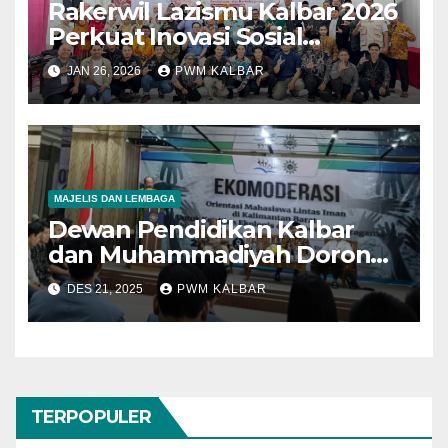
Rakerwil Lazismu Kalbar 2026
Perkuat Inovasi Sosial
Berkelanjutan
JAN 26, 2026
PWM KALBAR
MAJELIS DAN LEMBAGA
Dewan Pendidikan Kalbar
dan Muhammadiyah Dorong
Ekomoderasi Melalui
DES 21, 2025
PWM KALBAR
Orientasi Mahasiswa Lintas
Iman Hadapi Krisis
Lingkungan
TERPOPULER