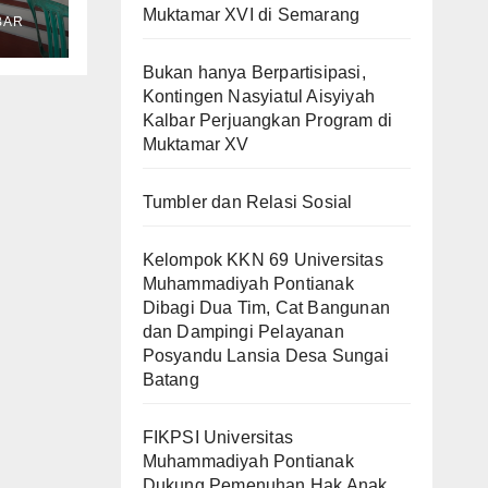
Muktamar XVI di Semarang
BAR
i
Bukan hanya Berpartisipasi,
Kontingen Nasyiatul Aisyiyah
Kalbar Perjuangkan Program di
Muktamar XV
a
tang
Tumbler dan Relasi Sosial
Kelompok KKN 69 Universitas
Muhammadiyah Pontianak
Dibagi Dua Tim, Cat Bangunan
dan Dampingi Pelayanan
Posyandu Lansia Desa Sungai
Batang
FIKPSI Universitas
Muhammadiyah Pontianak
Dukung Pemenuhan Hak Anak