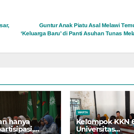
sar,
Guntur Anak Piatu Asal Melawi Te
‘Keluarga Baru’ di Panti Asuhan Tunas Mel
WARTA
an hanya
Kelompok KKN 
artisipasi,
Universitas