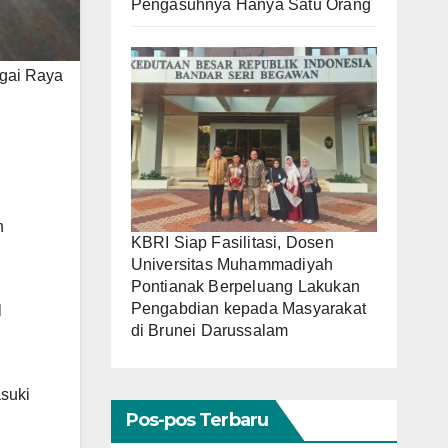
Pengasuhnya Hanya Satu Orang
ngai Raya
n
KBRI Siap Fasilitasi, Dosen
Universitas Muhammadiyah
Pontianak Berpeluang Lakukan
Pengabdian kepada Masyarakat
l
di Brunei Darussalam
asuki
Pos-pos Terbaru