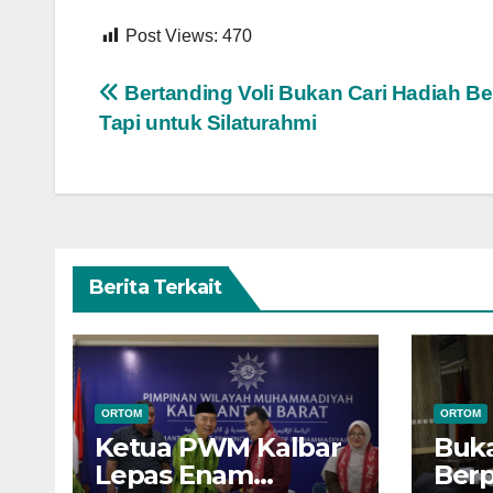
Post Views:
470
Navigasi
Bertanding Voli Bukan Cari Hadiah Be
Tapi untuk Silaturahmi
pos
Berita Terkait
ORTOM
ORTOM
Ketua PWM Kalbar
Buk
Lepas Enam
Berp