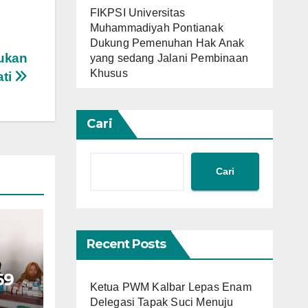
FIKPSI Universitas
Muhammadiyah Pontianak
Dukung Pemenuhan Hak Anak
mukan
yang sedang Jalani Pembinaan
Khusus
ati
Cari
Cari
Recent Posts
69
Ketua PWM Kalbar Lepas Enam
Delegasi Tapak Suci Menuju