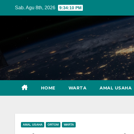
Skip
Sab. Agu 8th, 2026
9:34:12 PM
to
content
HOME
WARTA
AMAL USAHA
AMAL USAHA
ORTOM
WARTA