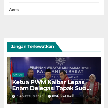
Warta
Jangan Terlewatkan
ORTOM
Ketua PWM Kalbar Lepas
Enam Delegasi Tapak Suci
Menuju Muktamar XVI di
5 AGUSTUS 2026
PWM KALBAR
Semarang