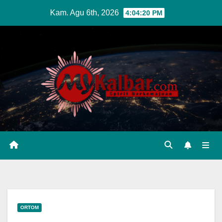
Skip
Kam. Agu 6th, 2026
4:04:21 PM
to
content
ORTOM