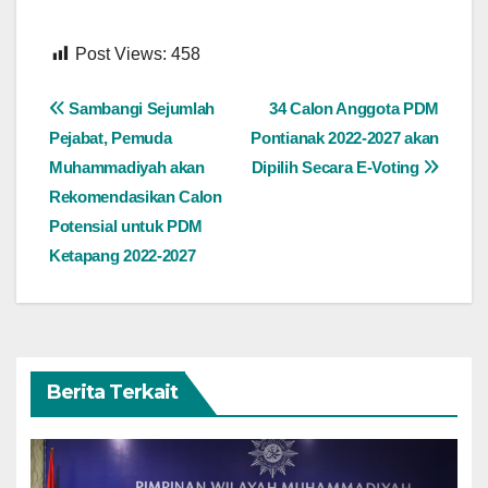
Post Views:
458
Navigasi
Sambangi Sejumlah
34 Calon Anggota PDM
Pejabat, Pemuda
Pontianak 2022-2027 akan
pos
Muhammadiyah akan
Dipilih Secara E-Voting
Rekomendasikan Calon
Potensial untuk PDM
Ketapang 2022-2027
Berita Terkait