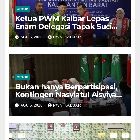
ORTOM
Ketua PWM Kalbar Lepas
Enam Delegasi Tapak Suci
Menuju Muktamar XVI di
AGU 5, 2026
PWM KALBAR
Semarang
ORTOM
Bukan hanya Berpartisipasi,
Kontingen Nasyiatul Aisyiyah
Kalbar Perjuangkan Program
AGU 5, 2026
PWM KALBAR
di Muktamar XV