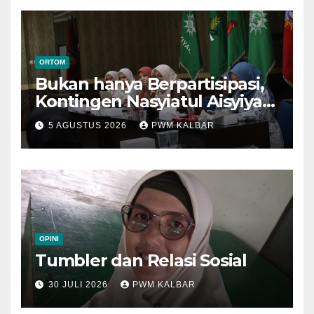
ORTOM
Bukan hanya Berpartisipasi,
Kontingen Nasyiatul Aisyiyah
Kalbar Perjuangkan Program
5 AGUSTUS 2026
PWM KALBAR
di Muktamar XV
OPINI
Tumbler dan Relasi Sosial
30 JULI 2026
PWM KALBAR