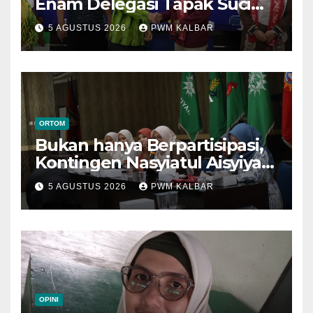
Enam Delegasi Tapak Suci
Menuju Muktamar XVI di
5 AGUSTUS 2026
PWM KALBAR
Semarang
ORTOM
Bukan hanya Berpartisipasi,
Kontingen Nasyiatul Aisyiyah
Kalbar Perjuangkan Program
5 AGUSTUS 2026
PWM KALBAR
di Muktamar XV
OPINI