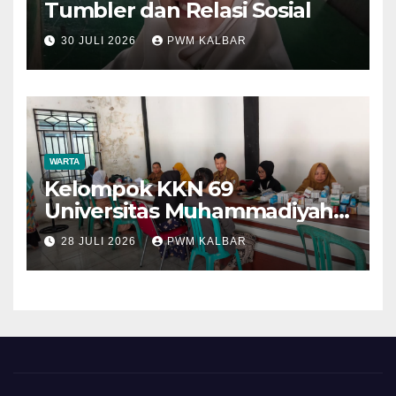
Tumbler dan Relasi Sosial
30 JULI 2026
PWM KALBAR
WARTA
Kelompok KKN 69
Universitas Muhammadiyah
Pontianak Dibagi Dua Tim,
28 JULI 2026
PWM KALBAR
Cat Bangunan dan Dampingi
Pelayanan Posyandu Lansia
Desa Sungai Batang