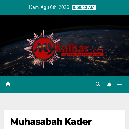
Skip
Kam. Agu 6th, 2026
9:59:14 AM
to
content
Muhasabah Kader