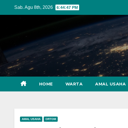
Skip
Sab. Agu 8th, 2026
6:44:48 PM
to
content
HOME
WARTA
AMAL USAHA
AMAL USAHA
ORTOM