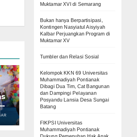
Muktamar XVI di Semarang
Bukan hanya Berpartisipasi,
Kontingen Nasyiatul Aisyiyah
Kalbar Perjuangkan Program di
Muktamar XV
Tumbler dan Relasi Sosial
Kelompok KKN 69 Universitas
Muhammadiyah Pontianak
Dibagi Dua Tim, Cat Bangunan
dan Dampingi Pelayanan
as
Posyandu Lansia Desa Sungai
Batang
ung
BAR
k
FIKPSI Universitas
ng
Muhammadiyah Pontianak
an
Dukung Pemenuhan Hak Anak