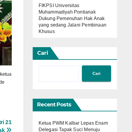
FIKPSI Universitas
Muhammadiyah Pontianak
Dukung Pemenuhan Hak Anak
yang sedang Jalani Pembinaan
Khusus
Cari
Cari
 ketua
ode
Recent Posts
ri 21
Ketua PWM Kalbar Lepas Enam
Delegasi Tapak Suci Menuju
nak