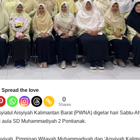
Spread the love
0
Shares
iatul Aisyiyah Kalimantan Barat (PWNA) digelar hari Sabtu-A
i aula SD Muhammadiyah 2 Pontianak.
isyiyah, Pimpinan Wilayah Muhammadiyah dan ‘Aisyiyah Kalim