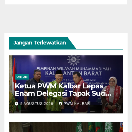
Jangan Terlewatkan
ORTOM
Ketua PWM Kalbar Lepas
Enam Delegasi Tapak Suci
Menuju Muktamar XVI di
5 AGUSTUS 2026
PWM KALBAR
Semarang