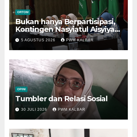
ORTOM
Bukan hanya Berpartisipasi,
Kontingen Nasyiatul Aisyiyah
Kalbar Perjuangkan Program
5 AGUSTUS 2026
PWM KALBAR
di Muktamar XV
OPINI
Tumbler dan Relasi Sosial
30 JULI 2026
PWM KALBAR