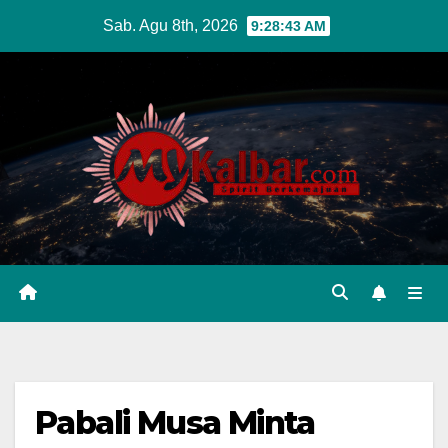
Skip
Sab. Agu 8th, 2026
9:28:44 AM
to
content
Pabali Musa Minta