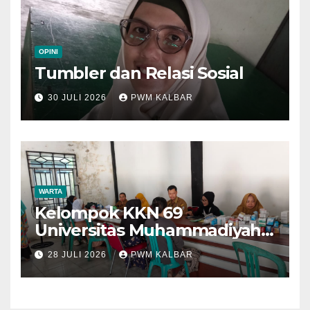
OPINI
Tumbler dan Relasi Sosial
30 JULI 2026
PWM KALBAR
WARTA
Kelompok KKN 69
Universitas Muhammadiyah
Pontianak Dibagi Dua Tim,
28 JULI 2026
PWM KALBAR
Cat Bangunan dan Dampingi
Pelayanan Posyandu Lansia
Desa Sungai Batang