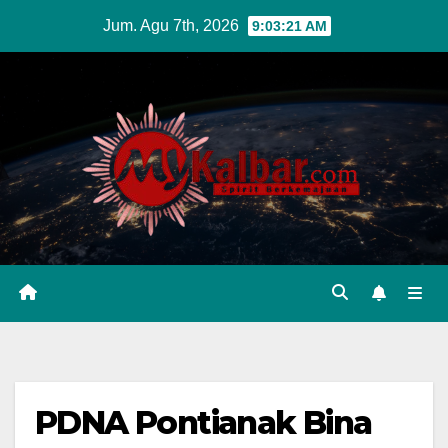
Skip
Jum. Agu 7th, 2026
9:03:23 AM
to
content
PDNA Pontianak Bina