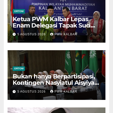
ORTOM
Ketua PWM Kalbar Lepas
Enam Delegasi Tapak Suci
Menuju Muktamar XVI di
5 AGUSTUS 2026
PWM KALBAR
Semarang
ORTOM
Bukan hanya Berpartisipasi,
Kontingen Nasyiatul Aisyiyah
Kalbar Perjuangkan Program
5 AGUSTUS 2026
PWM KALBAR
di Muktamar XV