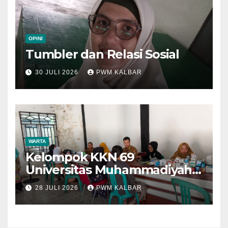
OPINI
Tumbler dan Relasi Sosial
30 JULI 2026
PWM KALBAR
WARTA
Kelompok KKN 69
Universitas Muhammadiyah
Pontianak Dibagi Dua Tim,
28 JULI 2026
PWM KALBAR
Cat Bangunan dan Dampingi
Pelayanan Posyandu Lansia
Desa Sungai Batang