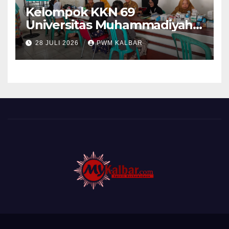
Kelompok KKN 69
Universitas Muhammadiyah
Pontianak Dibagi Dua Tim,
28 JULI 2026
PWM KALBAR
Cat Bangunan dan Dampingi
Pelayanan Posyandu Lansia
Desa Sungai Batang