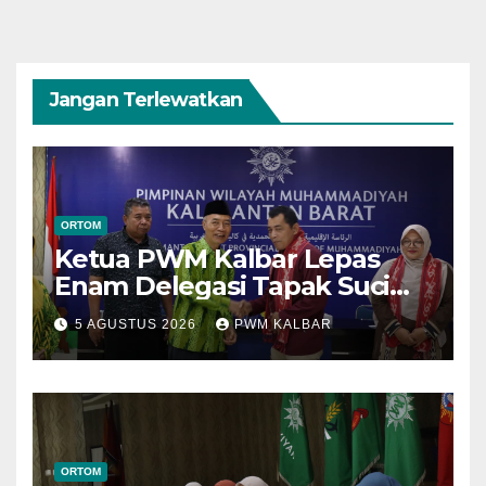
Jangan Terlewatkan
ORTOM
Ketua PWM Kalbar Lepas
Enam Delegasi Tapak Suci
Menuju Muktamar XVI di
5 AGUSTUS 2026
PWM KALBAR
Semarang
ORTOM