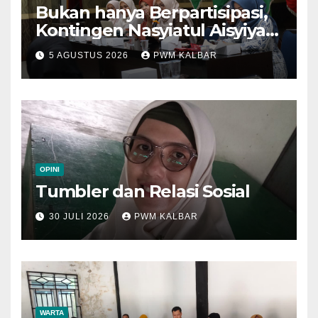
Bukan hanya Berpartisipasi,
Kontingen Nasyiatul Aisyiyah
Kalbar Perjuangkan Program
5 AGUSTUS 2026
PWM KALBAR
di Muktamar XV
OPINI
Tumbler dan Relasi Sosial
30 JULI 2026
PWM KALBAR
WARTA