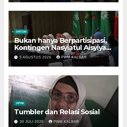
ORTOM
Bukan hanya Berpartisipasi,
Kontingen Nasyiatul Aisyiyah
Kalbar Perjuangkan Program
5 AGUSTUS 2026
PWM KALBAR
di Muktamar XV
OPINI
Tumbler dan Relasi Sosial
30 JULI 2026
PWM KALBAR