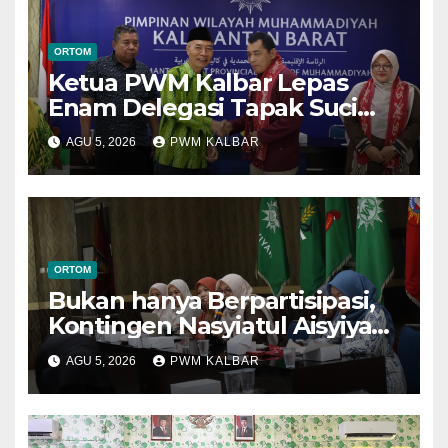
ORTOM
Ketua PWM Kalbar Lepas
Enam Delegasi Tapak Suci
Menuju Muktamar XVI di
AGU 5, 2026
PWM KALBAR
Semarang
ORTOM
Bukan hanya Berpartisipasi,
Kontingen Nasyiatul Aisyiyah
Kalbar Perjuangkan Program
AGU 5, 2026
PWM KALBAR
di Muktamar XV