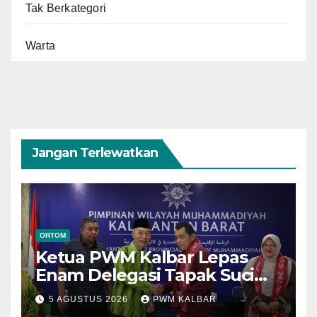
Tak Berkategori
Warta
Jangan Terlewatkan
ORTOM
Ketua PWM Kalbar Lepas
Enam Delegasi Tapak Suci
Menuju Muktamar XVI di
5 AGUSTUS 2026
PWM KALBAR
Semarang