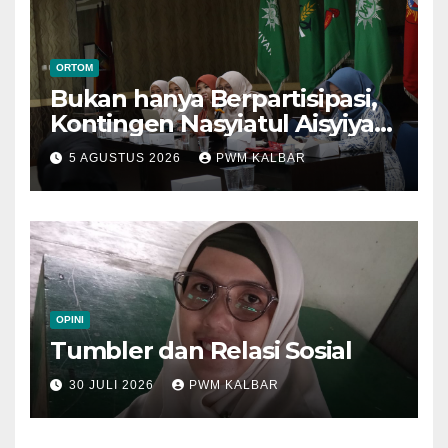
ORTOM
Bukan hanya Berpartisipasi,
Kontingen Nasyiatul Aisyiyah
Kalbar Perjuangkan Program
5 AGUSTUS 2026
PWM KALBAR
di Muktamar XV
OPINI
Tumbler dan Relasi Sosial
30 JULI 2026
PWM KALBAR