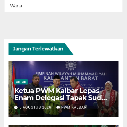
Warta
Jangan Terlewatkan
ORTOM
Ketua PWM Kalbar Lepas
Enam Delegasi Tapak Suci
Menuju Muktamar XVI di
5 AGUSTUS 2026
PWM KALBAR
Semarang