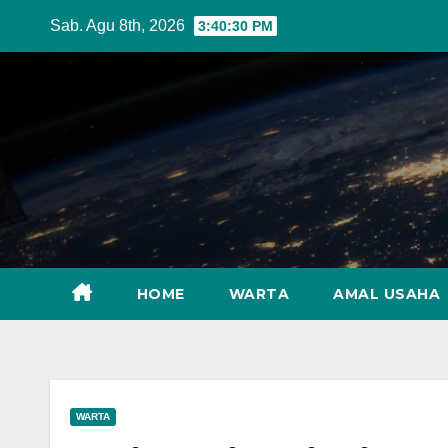
Skip
Sab. Agu 8th, 2026
3:40:31 PM
to
content
HOME
WARTA
AMAL USAHA
WARTA