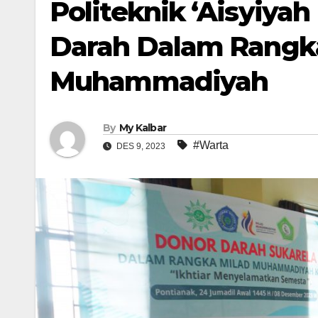
Politeknik ‘Aisyiya
Darah Dalam Rangka
Muhammadiyah
By
My Kalbar
#Warta
DES 9, 2023