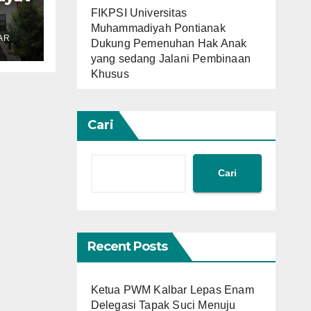
FIKPSI Universitas
n
Muhammadiyah Pontianak
AR
Dukung Pemenuhan Hak Anak
i
yang sedang Jalani Pembinaan
Khusus
Cari
Cari
Recent Posts
Ketua PWM Kalbar Lepas Enam
Delegasi Tapak Suci Menuju