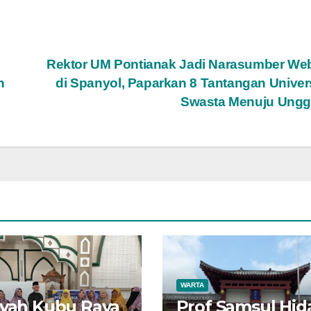
Rektor UM Pontianak Jadi Narasumber We
h
di Spanyol, Paparkan 8 Tantangan Univer
Swasta Menuju Ungg
WARTA
iyah Kubu Raya
Prof Samsul Hid