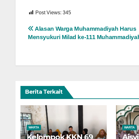
Post Views:
345
Navigasi
Alasan Warga Muhammadiyah Harus
Mensyukuri Milad ke-111 Muhammadiya
pos
Berita Terkait
WARTA
WARTA
Kelompok KKN 69
Aisy