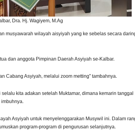
lbar, Dra. Hj. Wagiyem, M.Ag
tan musyawarah wilayah aisyiyah yang ke sebelas secara daring
 Ketua dan anggota Pimpinan Daerah Asyiyah se-Kalbar.
inan Cabang Asyiyah, melalui zoom metting” tambahnya.
ni selalu kita adakan setelah Muktamar, dimana kemarin tanggal
” imbuhnya.
layah Asyiyah untuk menyelenggarakan Musywil ini. Dalam ra
rumuskan program-program di pengurusan selanjutnya.