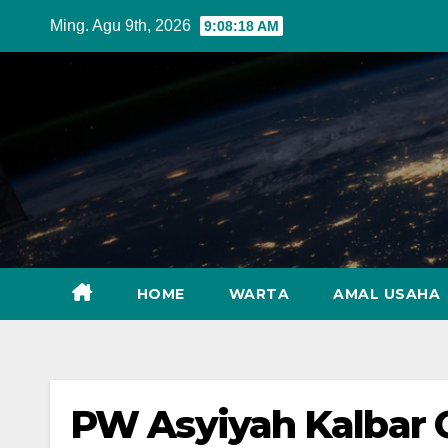
Skip
Ming. Agu 9th, 2026
9:08:19 AM
to
content
HOME
WARTA
AMAL USAHA
PW Asyiyah Kalbar G