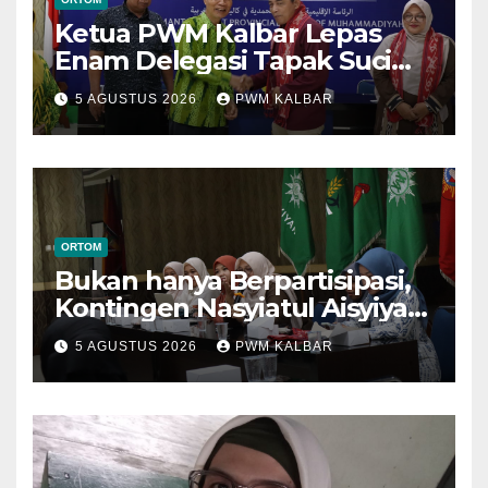
Ketua PWM Kalbar Lepas
Enam Delegasi Tapak Suci
Menuju Muktamar XVI di
5 AGUSTUS 2026
PWM KALBAR
Semarang
ORTOM
Bukan hanya Berpartisipasi,
Kontingen Nasyiatul Aisyiyah
Kalbar Perjuangkan Program
5 AGUSTUS 2026
PWM KALBAR
di Muktamar XV