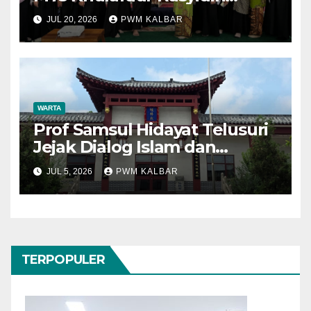
Perkuat Edukasi Hukum dan
JUL 20, 2026
PWM KALBAR
Perlindungan Anak
WARTA
Prof Samsul Hidayat Telusuri
Jejak Dialog Islam dan
Konfusianisme di Kota
JUL 5, 2026
PWM KALBAR
Konfusius
TERPOPULER