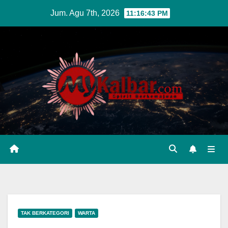
Skip
Jum. Agu 7th, 2026
11:16:44 PM
to
content
TAK BERKATEGORI
WARTA