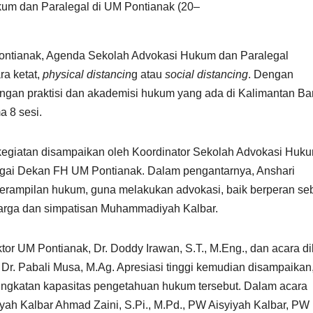
um dan Paralegal di UM Pontianak (20–
Pontianak, Agenda Sekolah Advokasi Hukum dan Paralegal
ra ketat,
physical distancin
g atau
social distancing
. Dengan
gan praktisi dan akademisi hukum yang ada di Kalimantan Bar
a 8 sesi.
egiatan disampaikan oleh Koordinator Sekolah Advokasi Huk
ebagai Dekan FH UM Pontianak. Dalam pengantarnya, Anshari
erampilan hukum, guna melakukan advokasi, baik berperan se
warga dan simpatisan Muhammadiyah Kalbar.
or UM Pontianak, Dr. Doddy Irawan, S.T., M.Eng., dan acara d
r. Pabali Musa, M.Ag. Apresiasi tinggi kemudian disampaikan
ingkatan kapasitas pengetahuan hukum tersebut. Dalam acara
h Kalbar Ahmad Zaini, S.Pi., M.Pd., PW Aisyiyah Kalbar, PW