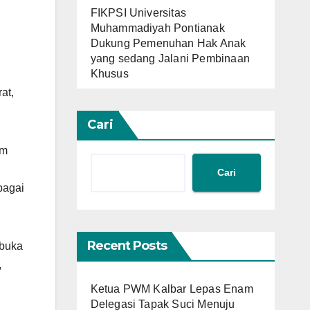
FIKPSI Universitas
Muhammadiyah Pontianak
Dukung Pemenuhan Hak Anak
yang sedang Jalani Pembinaan
Khusus
at,
Cari
um
Cari
bagai
Recent Posts
ibuka
,
Ketua PWM Kalbar Lepas Enam
Delegasi Tapak Suci Menuju