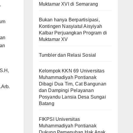
Muktamar XVI di Semarang
.
Bukan hanya Berpartisipasi,
kum
Kontingen Nasyiatul Aisyiyah
Kalbar Perjuangkan Program di
tan
Muktamar XV
kan
Tumbler dan Relasi Sosial
 S.H,
Kelompok KKN 69 Universitas
Muhammadiyah Pontianak
Dibagi Dua Tim, Cat Bangunan
.Arb.
dan Dampingi Pelayanan
Posyandu Lansia Desa Sungai
Batang
FIKPSI Universitas
Muhammadiyah Pontianak
Dukung Pemenuhan Hak Anak