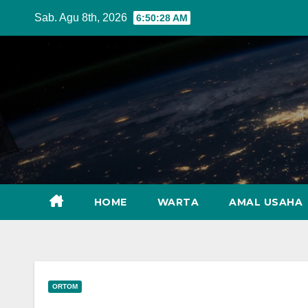
Skip
Sab. Agu 8th, 2026
6:50:29 AM
to
content
HOME
WARTA
AMAL USAHA
ORTOM