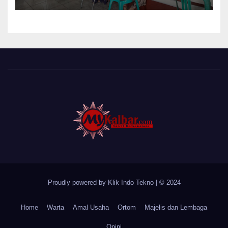
Cat Bangunan dan Dampingi
Pelayanan Posyandu Lansia
Desa Sungai Batang
Proudly powered by Klik Indo Tekno
|
© 2024
Home
Warta
Amal Usaha
Ortom
Majelis dan Lembaga
Opini