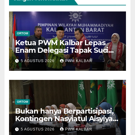
ORTOM
Ketua PWM Kalbar Lepas
Enam Delegasi Tapak Suci
Menuju Muktamar XVI di
5 AGUSTUS 2026
PWM KALBAR
Semarang
ORTOM
Bukan hanya Berpartisipasi,
Kontingen Nasyiatul Aisyiyah
Kalbar Perjuangkan Program
5 AGUSTUS 2026
PWM KALBAR
di Muktamar XV