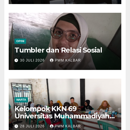
OPINI
Tumbler dan Relasi Sosial
30 JULI 2026
PWM KALBAR
WARTA
Kelompok KKN 69
Universitas Muhammadiyah
Pontianak Dibagi Dua Tim,
28 JULI 2026
PWM KALBAR