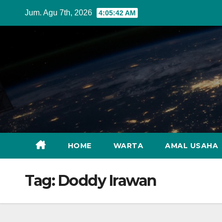
Skip
Jum. Agu 7th, 2026
4:05:43 AM
to
content
HOME
WARTA
AMAL USAHA
Tag:
Doddy Irawan