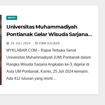
WARTA
Universitas Muhammadiyah
Pontianak Gelar Wisuda Sarjana
Angkatan ke-30, Rektor Doddy
26 JULI 2024
PWM KALBAR
Berpesan untuk Berperan Bangun
MYKLABAR.COM – Rapat Terbuka Senat
Kalbar
Universitas Muhammadiyah (UM) Pontianak dalam
Rangka Wisuda Sarjana Angkatan ke-3, digelar di
Aula UM Pontianak, Kamis, 25 Juli 2024 kemarin.
Ada 412 lulusan yang resmi…