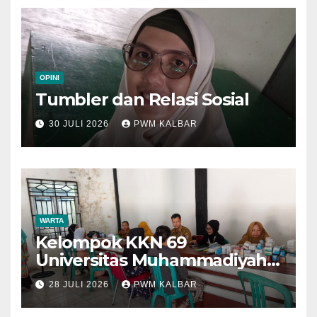
OPINI
Tumbler dan Relasi Sosial
30 JULI 2026
PWM KALBAR
WARTA
Kelompok KKN 69
Universitas Muhammadiyah
Pontianak Dibagi Dua Tim,
28 JULI 2026
PWM KALBAR
Cat Bangunan dan Dampingi
Pelayanan Posyandu Lansia