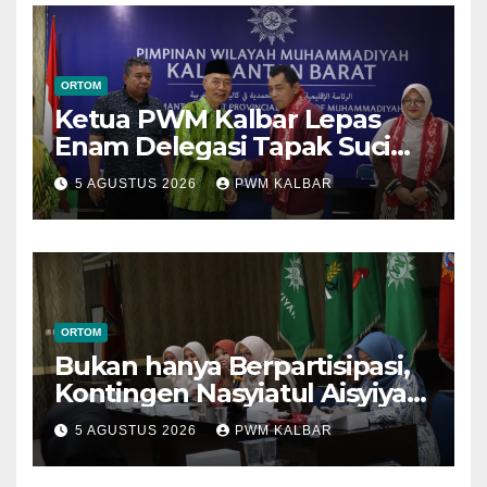
ORTOM
Ketua PWM Kalbar Lepas
Enam Delegasi Tapak Suci
Menuju Muktamar XVI di
5 AGUSTUS 2026
PWM KALBAR
Semarang
ORTOM
Bukan hanya Berpartisipasi,
Kontingen Nasyiatul Aisyiyah
Kalbar Perjuangkan Program
5 AGUSTUS 2026
PWM KALBAR
di Muktamar XV