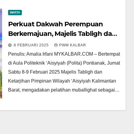
WARTA
Perkuat Dakwah Perempuan
Berkemajuan, Majelis Tabligh dan
Ketarjihan PWA Kalbar Adakan
8 FEBRUARI 2025
PWM KALBAR
Pelatihan Muballighat
Penulis: Amalia Irfani MYKALBAR.COM – Bertempat
di Aula Politeknik ‘Aisyiyah (Polita) Pontianak, Jumat
Sabtu 8-9 Februari 2025 Majelis Tabligh dan
Ketarjihan Pimpinan Wilayah ‘Aisyiyah Kalimantan
Barat, mengadakan pelatihan muballighat sebagai…