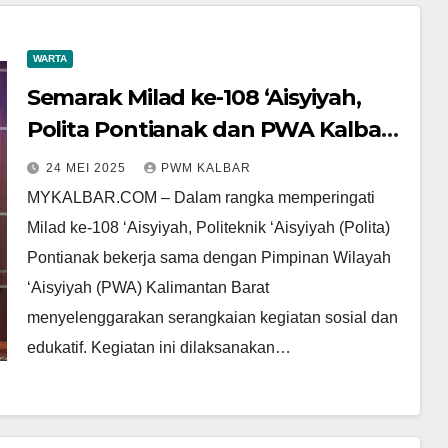
WARTA
Semarak Milad ke-108 ‘Aisyiyah,
Polita Pontianak dan PWA Kalbar
Gelar Edukasi dan Layanan
24 MEI 2025
PWM KALBAR
Kesehatan untuk Masyarakat
MYKALBAR.COM – Dalam rangka memperingati
Milad ke-108 ‘Aisyiyah, Politeknik ‘Aisyiyah (Polita)
Pontianak bekerja sama dengan Pimpinan Wilayah
‘Aisyiyah (PWA) Kalimantan Barat
menyelenggarakan serangkaian kegiatan sosial dan
edukatif. Kegiatan ini dilaksanakan…