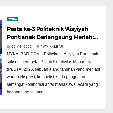
WARTA
Pesta ke-3 Politeknik ‘Aisyiyah
Pontianak Berlangsung Meriah:
Wadah Ekspresi, Kompetisi,
25 MEI 2025
PWM KALBAR
hingga Kepedulian Sosial
MYKALBAR.COM – Politeknik ‘Aisyiyah Pontianak
sukses menggelar Pekan Kreativitas Mahasiswa
(PESTA) 2025, sebuah ajang tahunan yang menjadi
wadah ekspresi, kompetisi, serta penguatan
semangat kolaborasi antar mahasiswa. Acara yang
berlangsung selama…