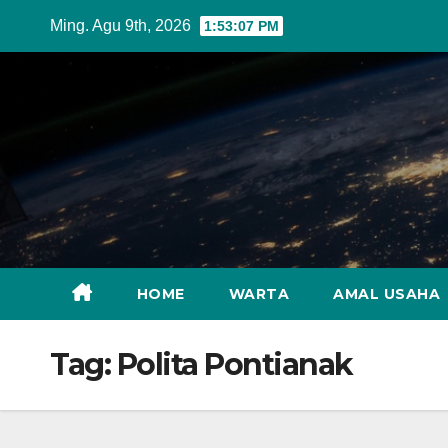
Skip
Ming. Agu 9th, 2026
1:53:09 PM
to
content
HOME
WARTA
AMAL USAHA
Tag:
Polita Pontianak