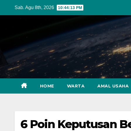
Skip
Sab. Agu 8th, 2026
10:44:14 PM
to
content
HOME
WARTA
AMAL USAHA
6 Poin Keputusan 