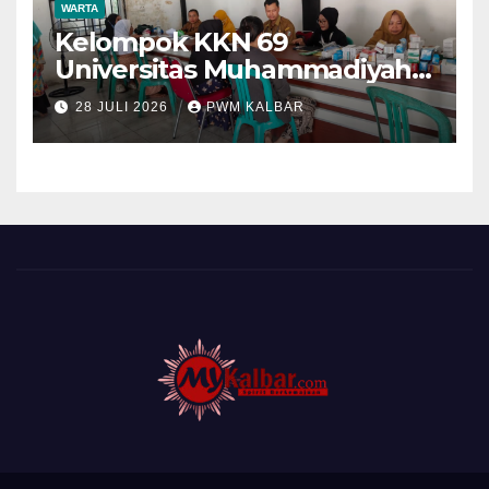
WARTA
Kelompok KKN 69
Universitas Muhammadiyah
Pontianak Dibagi Dua Tim,
28 JULI 2026
PWM KALBAR
Cat Bangunan dan Dampingi
Pelayanan Posyandu Lansia
Desa Sungai Batang