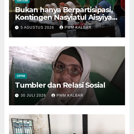
ORTOM
Bukan hanya Berpartisipasi,
Kontingen Nasyiatul Aisyiyah
Kalbar Perjuangkan Program
5 AGUSTUS 2026
PWM KALBAR
di Muktamar XV
OPINI
Tumbler dan Relasi Sosial
30 JULI 2026
PWM KALBAR