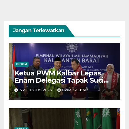
Jangan Terlewatkan
ORTOM
Ketua PWM Kalbar Lepas
Enam Delegasi Tapak Suci
Menuju Muktamar XVI di
5 AGUSTUS 2026
PWM KALBAR
Semarang