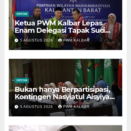
ORTOM
Ketua PWM Kalbar Lepas
Enam Delegasi Tapak Suci
Menuju Muktamar XVI di
5 AGUSTUS 2026
PWM KALBAR
Semarang
ORTOM
Bukan hanya Berpartisipasi,
Kontingen Nasyiatul Aisyiyah
Kalbar Perjuangkan Program
5 AGUSTUS 2026
PWM KALBAR
di Muktamar XV