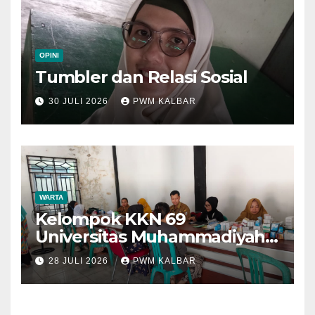
OPINI
Tumbler dan Relasi Sosial
30 JULI 2026
PWM KALBAR
WARTA
Kelompok KKN 69
Universitas Muhammadiyah
Pontianak Dibagi Dua Tim,
28 JULI 2026
PWM KALBAR
Cat Bangunan dan Dampingi
Pelayanan Posyandu Lansia
Desa Sungai Batang